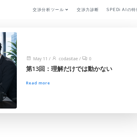
交渉分析ツール
交渉力診断
SPEDi AIの
May 11
/
codasitae
/
0
第13回：理解だけでは動かない
Read more