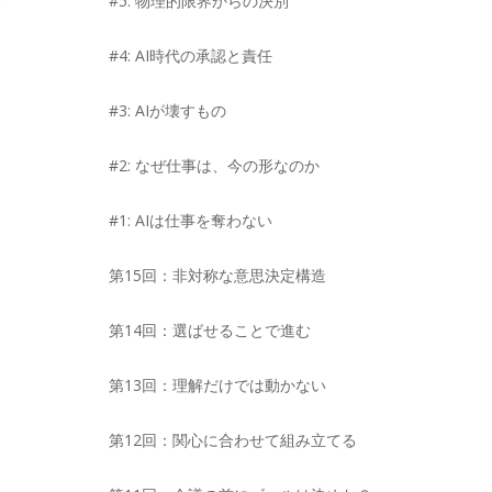
#5: 物理的限界からの決別
#4: AI時代の承認と責任
#3: AIが壊すもの
#2: なぜ仕事は、今の形なのか
#1: AIは仕事を奪わない
第15回：非対称な意思決定構造
第14回：選ばせることで進む
第13回：理解だけでは動かない
第12回：関心に合わせて組み立てる