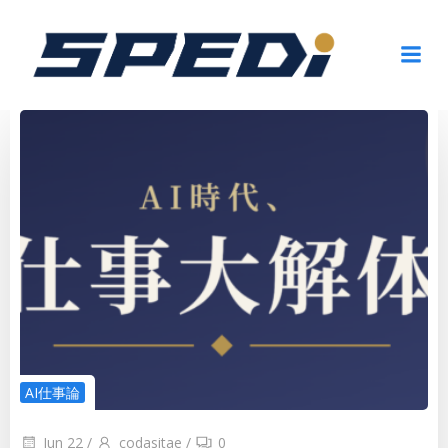
Skip
to
content
AI仕事論
Jun 22
/
codasitae
/
0