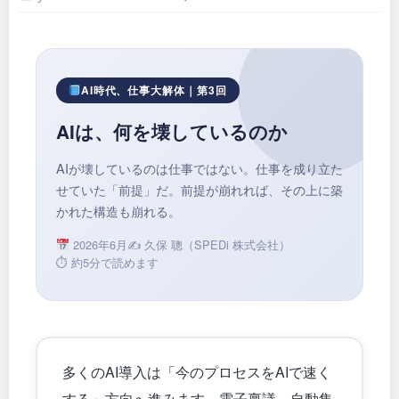
AI時代、仕事大解体｜第3回
AIは、何を壊しているのか
AIが壊しているのは仕事ではない。仕事を成り立た
せていた「前提」だ。前提が崩れれば、その上に築
かれた構造も崩れる。
2026年6月
✍️ 久保 聰（SPEDi 株式会社）
⏱ 約5分で読めます
多くのAI導入は「今のプロセスをAIで速く
する」方向へ進みます。電子稟議、自動集